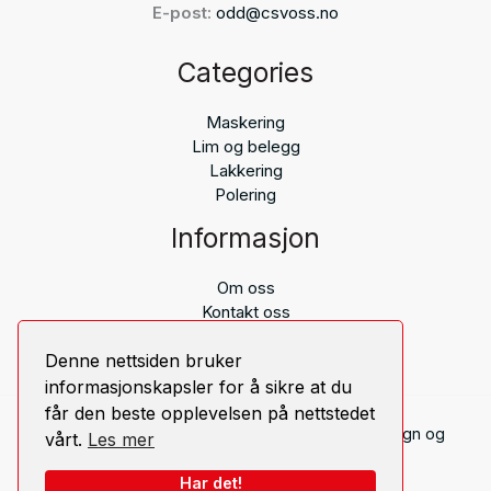
E-post:
odd@csvoss.no
Categories
Maskering
Lim og belegg
Lakkering
Polering
Informasjon
Om oss
Kontakt oss
Personvern (GDPR)
Denne nettsiden bruker
informasjonskapsler for å sikre at du
får den beste opplevelsen på nettstedet
Copyright © 2026 CS Voss Brands AS. | Webdesign og
vårt.
Les mer
utvikling
Webspire AS
Har det!