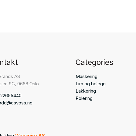
ntakt
Categories
Brands AS
Maskering
eien 9G, 0668 Oslo
Lim og belegg
Lakkering
 22655440
Polering
odd@csvoss.no
tvikling
Webspire AS