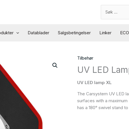
Search
for:
odukter
Datablader
Salgsbetingelser
Linker
ECO 
Tilbehør
UV LED Lam
UV LED lamp XL
The Carsystem UV LED lam
surfaces with a maximum d
has a 180° swivel stand to 