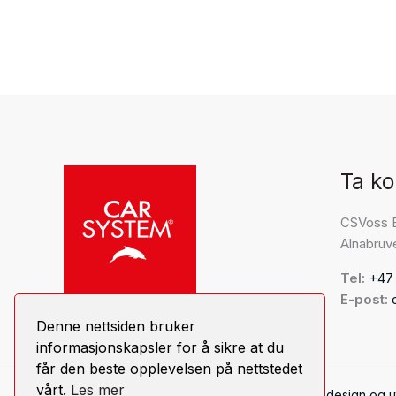
Ta ko
CSVoss 
Alnabruv
Tel:
+47
E-post:
Denne nettsiden bruker
informasjonskapsler for å sikre at du
får den beste opplevelsen på nettstedet
vårt.
Les mer
Copyright © 2026 CS Voss Brands AS. | Webdesign og u