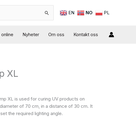
EN
NO
PL
online
Nyheter
Om oss
Kontakt oss
p XL
p XL is used for curing UV products on
iameter of 70 cm, in a distance of 30 cm. It
set the required lighting angle.